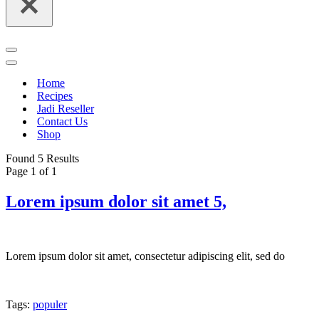
Navigation
Menu
Navigation
Menu
Home
Recipes
Jadi Reseller
Contact Us
Shop
Found 5 Results
Page 1 of 1
Lorem ipsum dolor sit amet 5,
Lorem ipsum dolor sit amet, consectetur adipiscing elit, sed do
Tags:
populer