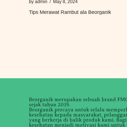
by
admin
May 8, 2024
Tips Merawat Rambut ala Beorganik
Beorganik merupakan sebuah brand FMCG
sejak tahun 2019.
Beorganik percaya untuk selalu memper
kesehatan kepada masyarakat, pelanggan
yang berkerja di balik produk kami. Bag
kesehatan menjadi motivasi kami untuk