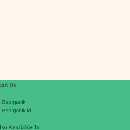
ind Us
Beorganik
Beorganik.id
lso Available In