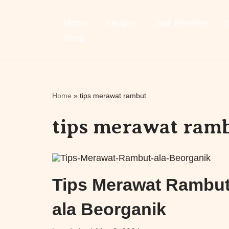
Home
Recipes
Jadi Reseller
Skip
to
Shop
content
Home
»
tips merawat rambut
tips merawat ram
Tips Merawat Rambu
ala Beorganik