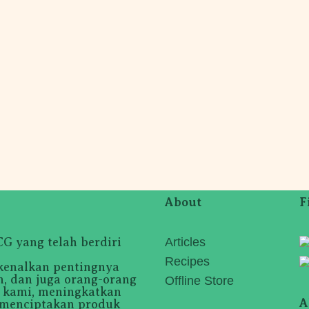
About
F
 yang telah berdiri
Articles
Recipes
kenalkan pentingnya
, dan juga orang-orang
Offline Store
i kami, meningkatkan
A
 menciptakan produk