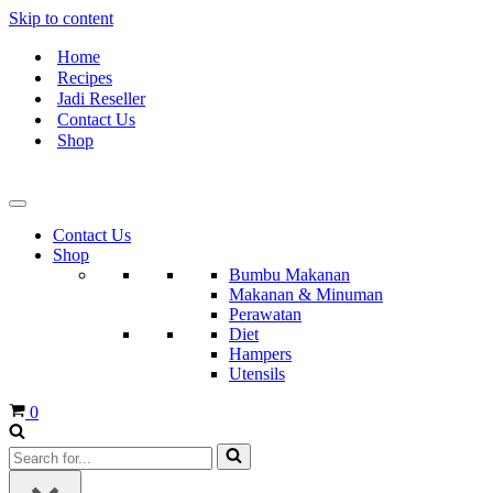
Skip to content
Home
Recipes
Jadi Reseller
Contact Us
Shop
Contact Us
Shop
Bumbu Makanan
Makanan & Minuman
Perawatan
Diet
Hampers
Utensils
Cart
0
Search
for...