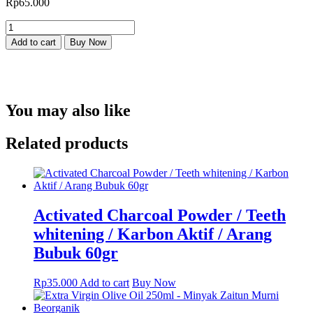
Rp
65.000
BEORGANIK
Argan
Add to cart
Buy Now
Oil
Morocco
-
Cold
Pressed
You may also like
100%
Pure
30ml
Related products
quantity
Activated Charcoal Powder / Teeth
whitening / Karbon Aktif / Arang
Bubuk 60gr
Rp
35.000
Add to cart
Buy Now