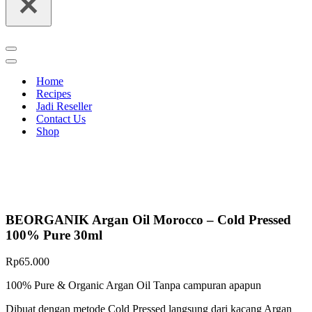
Navigation
Menu
Navigation
Menu
Home
Recipes
Jadi Reseller
Contact Us
Shop
BEORGANIK Argan Oil Morocco – Cold Pressed
100% Pure 30ml
Rp
65.000
100% Pure & Organic Argan Oil Tanpa campuran apapun
Dibuat dengan metode Cold Pressed langsung dari kacang Argan