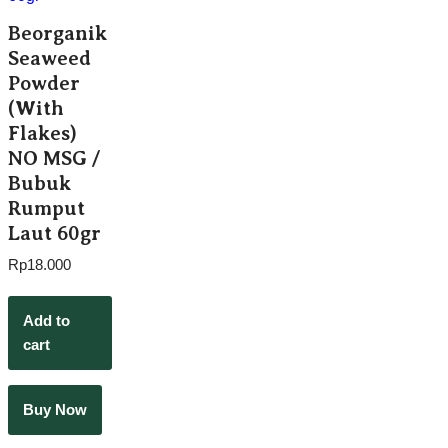
Beorganik
Seaweed
Powder
(With
Flakes)
NO MSG /
Bubuk
Rumput
Laut 60gr
Rp
18.000
Add to
cart
Buy Now