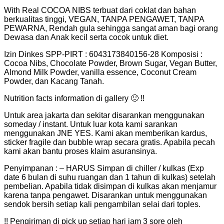
With Real COCOA NIBS terbuat dari coklat dan bahan
berkualitas tinggi, VEGAN, TANPA PENGAWET, TANPA
PEWARNA, Rendah gula sehingga sangat aman bagi orang
Dewasa dan Anak kecil serta cocok untuk diet.
Izin Dinkes SPP-PIRT : 6043173840156-28 Komposisi :
Cocoa Nibs, Chocolate Powder, Brown Sugar, Vegan Butter,
Almond Milk Powder, vanilla essence, Coconut Cream
Powder, dan Kacang Tanah.
Nutrition facts information di gallery 🙂 !!
Untuk area jakarta dan sekitar disarankan menggunakan
someday / instant. Untuk luar kota kami sarankan
menggunakan JNE YES. Kami akan memberikan kardus,
sticker fragile dan bubble wrap secara gratis. Apabila pecah
kami akan bantu proses klaim asuransinya.
Penyimpanan : – HARUS Simpan di chiller / kulkas (Exp
date 6 bulan di suhu ruangan dan 1 tahun di kulkas) setelah
pembelian. Apabila tidak disimpan di kulkas akan menjamur
karena tanpa pengawet. Disarankan untuk menggunakan
sendok bersih setiap kali pengambilan selai dari toples.
!! Pengiriman di pick up setiap hari jam 3 sore oleh