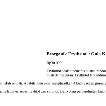
Beorganik Erythritol / Gula K
Rp
30.000
Erythritol adalah pemanis buatan rendah
buah dan sayuran. Erythritol terkandun
auh lebih rendah. Apabila gula pasir menghasilkan 4 kalori setiap gramn
is lainnya, seperti xylitol dan sorbitol. Berikut ini perbandingan kalor