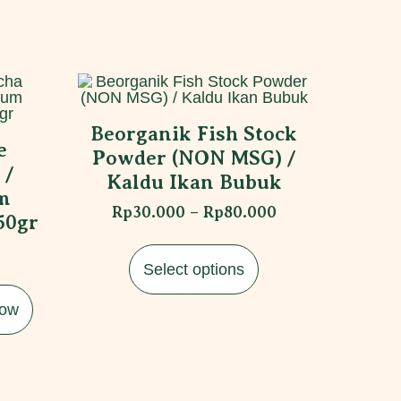
Beorganik Fish Stock
e
Powder (NON MSG) /
 /
Kaldu Ikan Bubuk
m
Rp
30.000
–
Rp
80.000
50gr
Select options
Now