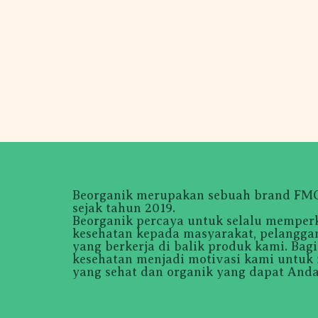
Beorganik merupakan sebuah brand FMCG
sejak tahun 2019.
Beorganik percaya untuk selalu memper
kesehatan kepada masyarakat, pelanggan
yang berkerja di balik produk kami. Bag
kesehatan menjadi motivasi kami untuk
yang sehat dan organik yang dapat Anda