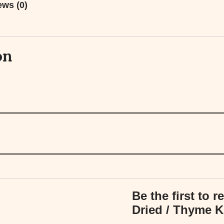
ews (0)
on
Be the first to
Dried / Thyme K