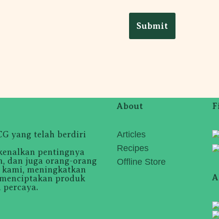
About
F
 yang telah berdiri
Articles
Recipes
kenalkan pentingnya
, dan juga orang-orang
Offline Store
i kami, meningkatkan
A
 menciptakan produk
 percaya.