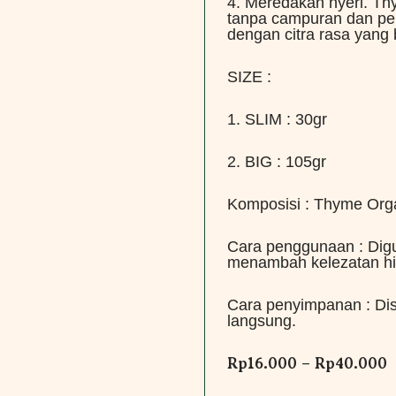
4. Meredakan nyeri. Th
tanpa campuran dan pe
dengan citra rasa yang b
SIZE :
1. SLIM : 30gr
2. BIG : 105gr
Komposisi : Thyme Org
Cara penggunaan : Dig
menambah kelezatan h
Cara penyimpanan : Dis
langsung.
Rp
16.000
–
Rp
40.000