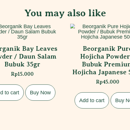
You may also like
rganik Bay Leaves
Beorganik Pur
der / Daun Salam
Hojicha Powder
Bubuk 35gr
Bubuk Premiu
Hojicha Japanese 
Rp
15.000
Rp
45.000
d to cart
Buy Now
Add to cart
Buy 