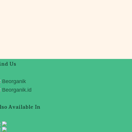
ind Us
Beorganik
Beorganik.id
lso Available In