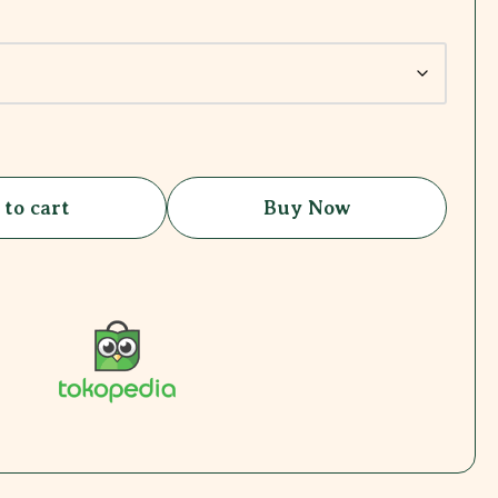
 to cart
Buy Now