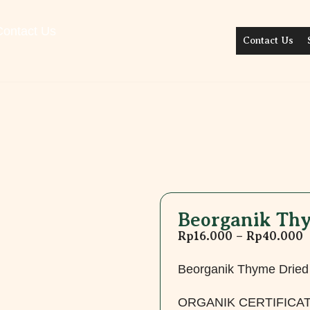
Contact Us
Contact Us
Beorganik Thy
Rp
16.000
–
Rp
40.000
Beorganik Thyme Dried
ORGANIK CERTIFICATE