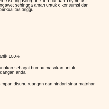
yme Kering Beorganik terbuat dari Thyme asli
ngawet sehingga aman untuk dikonsumsi dan
erkualitas tinggi.
anik 100%
unakan sebagai bumbu masakan untuk
idangan anda
impan disuhu ruangan dan hindari sinar matahari