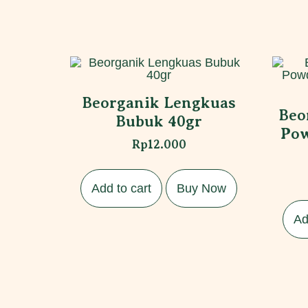
Beorganik Lengkuas
Beo
Bubuk 40gr
Pow
Rp
12.000
Add to cart
Buy Now
Ad