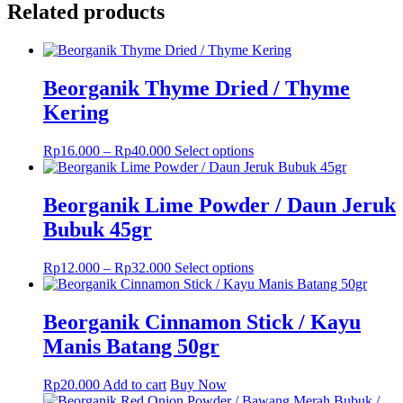
Related products
Beorganik Thyme Dried / Thyme
Kering
This
Rp
16.000
–
Rp
40.000
Select options
product
has
multiple
Beorganik Lime Powder / Daun Jeruk
variants.
Bubuk 45gr
The
options
may
This
Rp
12.000
–
Rp
32.000
Select options
be
product
chosen
has
on
multiple
Beorganik Cinnamon Stick / Kayu
the
variants.
Manis Batang 50gr
product
The
page
options
may
Rp
20.000
Add to cart
Buy Now
be