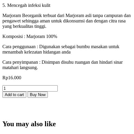
5. Mencegah infeksi kulit
Marjoram Beorganik terbuat dari Marjoram asli tanpa campuran dan
pengawet sehingga aman untuk dikonsumsi dan dengan citra rasa
yang berkualitas tinggi.
Komposisi : Marjoram 100%
Cara penggunaan : Digunakan sebagai bumbu masakan untuk
menambah kelezatan hidangan anda
Cara penyimpanan : Disimpan disuhu ruangan dan hindari sinar
matahari langsung.
Rp
16.000
Boerganik
Dried
Add to cart
Buy Now
Marjoram
Leaves
/
Daun
Marjoram
You may also like
25gr
quantity