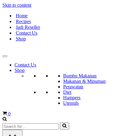
Skip to content
Home
Recipes
Jadi Reseller
Contact Us
Shop
Contact Us
Shop
Bumbu Makanan
Makanan & Minuman
Perawatan
Diet
Hampers
Utensils
Cart
0
Search
for...