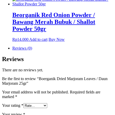
chosen
on
the
Beorganik Red Onion Powder /
product
Bawang Merah Bubuk / Shallot
page
Powder 50gr
Rp
14.000
Add to cart
Buy Now
Reviews (0)
Reviews
There are no reviews yet.
Be the first to review “Boerganik Dried Marjoram Leaves / Daun
Marjoram 25gr”
Your email address will not be published.
Required fields are
marked
*
Your rating
*
Your review
*