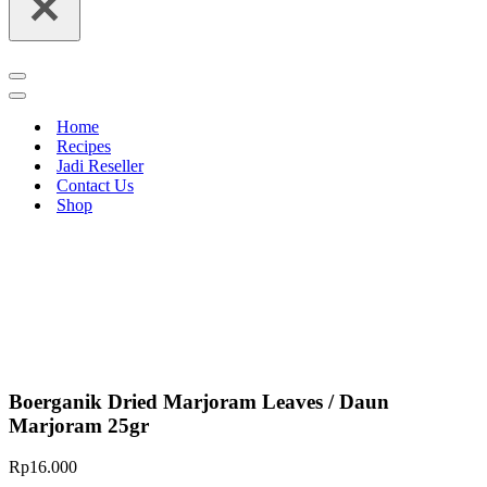
Navigation
Menu
Navigation
Menu
Home
Recipes
Jadi Reseller
Contact Us
Shop
Boerganik Dried Marjoram Leaves / Daun
Marjoram 25gr
Rp
16.000