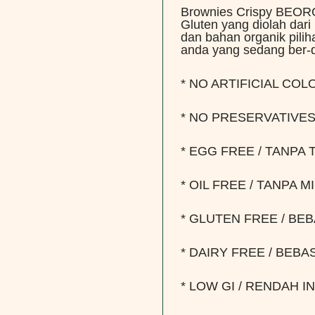
Brownies Crispy BEOR
Gluten yang diolah dar
dan bahan organik pilih
anda yang sedang ber-d
* NO ARTIFICIAL CO
* NO PRESERVATIVE
* EGG FREE / TANPA 
* OIL FREE / TANPA M
* GLUTEN FREE / BE
* DAIRY FREE / BEBA
* LOW GI / RENDAH I