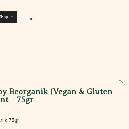
Shop
0
py Beorganik (Vegan & Gluten
ant – 75gr
nik 75gr