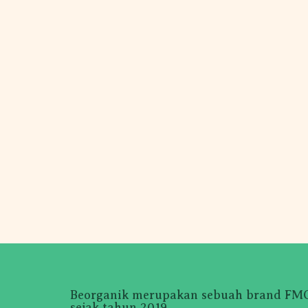
Beorganik merupakan sebuah brand FMCG
sejak tahun 2019.