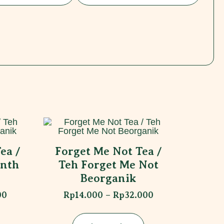
ea /
Forget Me Not Tea /
nth
Teh Forget Me Not
Beorganik
00
Rp
14.000
–
Rp
32.000