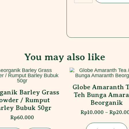
You may also like
Globe Amaranth T
ganik Barley Grass
Teh Bunga Amara
owder / Rumput
Beorganik
rley Bubuk 50gr
Rp
10.000
–
Rp
20.0
Rp
60.000