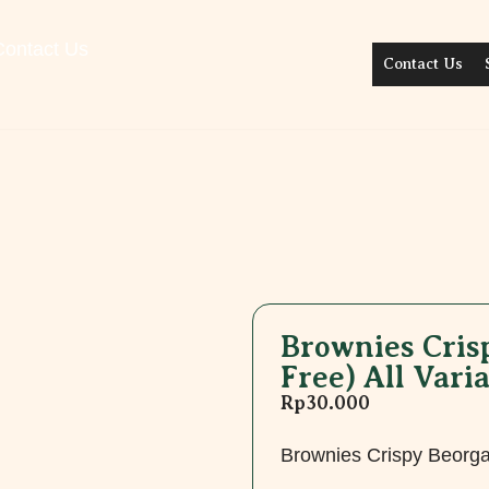
Contact Us
Contact Us
Brownies Cris
Free) All Vari
Rp
30.000
Brownies Crispy Beorga