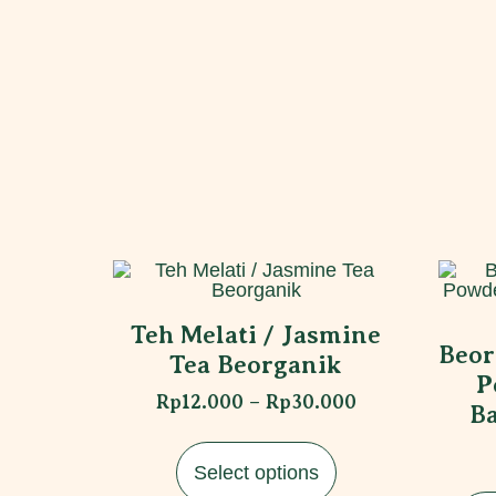
Teh Melati / Jasmine
Beor
Tea Beorganik
P
Rp
12.000
–
Rp
30.000
Ba
Select options