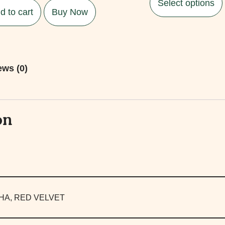
Select options
d to cart
Buy Now
ews (0)
on
HA, RED VELVET