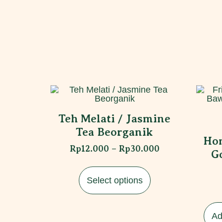
Teh Melati / Jasmine
Tea Beorganik
Ho
Rp
12.000
–
Rp
30.000
G
Select options
Ad