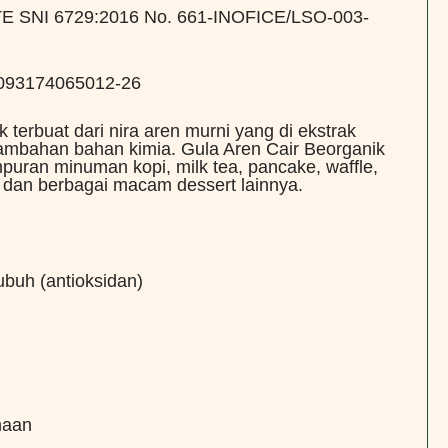
 SNI 6729:2016 No. 661-INOFICE/LSO-003-
 2093174065012-26
 terbuat dari nira aren murni yang di ekstrak
 tambahan bahan kimia. Gula Aren Cair Beorganik
puran minuman kopi, milk tea, pancake, waffle,
t dan berbagai macam dessert lainnya.
ubuh (antioksidan)
naan