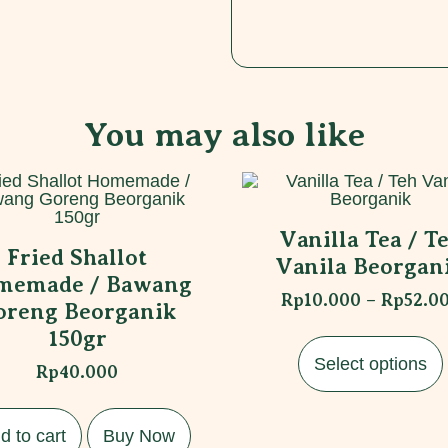
You may also like
Vanilla Tea / T
Fried Shallot
Vanila Beorgan
memade / Bawang
Rp
10.000
–
Rp
52.0
oreng Beorganik
150gr
Select options
Rp
40.000
d to cart
Buy Now