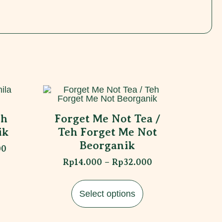
eh
Forget Me Not Tea /
ik
Teh Forget Me Not
Beorganik
00
Rp
14.000
–
Rp
32.000
Select options