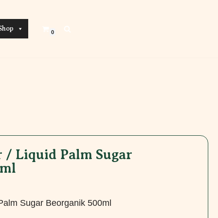
Shop
0
 / Liquid Palm Sugar
0ml
d Palm Sugar Beorganik 500ml