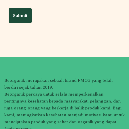
Beorganik merupakan sebuah brand FMCG yang telah
berdiri sejak tahun 2019.
Beorganik percaya untuk selalu memperkenalkan
pentingnya kesehatan kepada masyarakat, pelanggan, dan
juga orang-orang yang berkerja di balik produk kami. Bagi
kami, meningkatkan kesehatan menjadi motivasi kami untuk
menciptakan produk yang sehat dan organik yang dapat
Anda percaya.