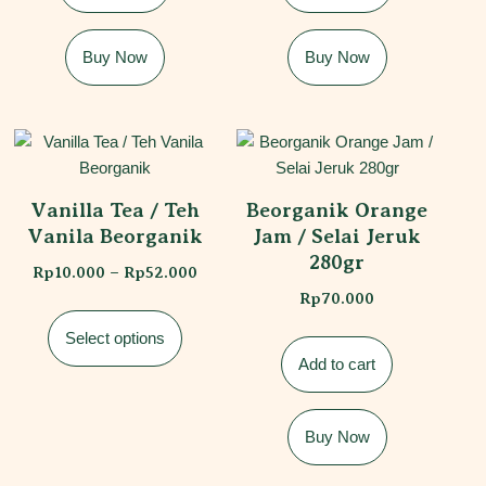
Buy Now
Buy Now
Vanilla Tea / Teh
Beorganik Orange
Vanila Beorganik
Jam / Selai Jeruk
280gr
Rp
10.000
–
Rp
52.000
Rp
70.000
Select options
Add to cart
Buy Now