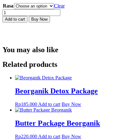
Rasa
Clear
Teh
Premium
Add to cart
Buy Now
All
Variant
Beorganik
-
10gr
You may also like
quantity
Related products
Beorganik Detox Package
Rp
185.000
Add to cart
Buy Now
Butter Package Beorganik
Rp
220.000
Add to cart
Buy Now