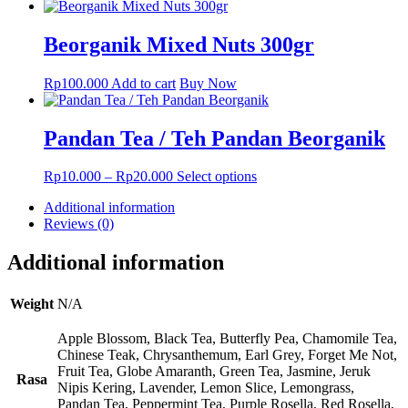
Beorganik Mixed Nuts 300gr
Rp
100.000
Add to cart
Buy Now
Pandan Tea / Teh Pandan Beorganik
This
Rp
10.000
–
Rp
20.000
Select options
product
Additional information
has
Reviews (0)
multiple
variants.
The
Additional information
options
may
Weight
N/A
be
chosen
Apple Blossom, Black Tea, Butterfly Pea, Chamomile Tea,
on
Chinese Teak, Chrysanthemum, Earl Grey, Forget Me Not,
the
Fruit Tea, Globe Amaranth, Green Tea, Jasmine, Jeruk
product
Rasa
Nipis Kering, Lavender, Lemon Slice, Lemongrass,
page
Pandan Tea, Peppermint Tea, Purple Rosella, Red Rosella,