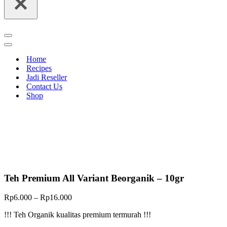
Navigation
Menu
Navigation
Menu
Home
Recipes
Jadi Reseller
Contact Us
Shop
Teh Premium All Variant Beorganik – 10gr
Rp
6.000
–
Rp
16.000
!!! Teh Organik kualitas premium termurah !!!