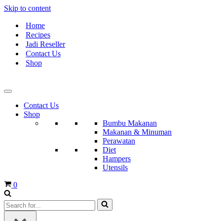
Skip to content
Home
Recipes
Jadi Reseller
Contact Us
Shop
Contact Us
Shop
Bumbu Makanan
Makanan & Minuman
Perawatan
Diet
Hampers
Utensils
Cart
0
Search
for...