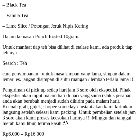
– Black Tea
– Vanilla Tea
– Lime Slice / Potongan Jeruk Nipis Kering
Dalam kemasan Pouch frosted 10gram.
Untuk manfaat tiap teh bisa dilihat di etalase kami, ada produk tiap
teh nya.
Search : Teh
cara penyimpanan : untuk masa simpan yang lama, simpan dalam
lemari es. jangan disimpan di suhu ruangan / lembab terlalu lama !!!
Pengiriman di pick up setiap hari jam 3 sore oleh ekspedisi. Pihak
ekspedisi akan input malam hari di hari yang sama (status pesanan
anda akan berubah menjadi sudah dikirim pada malam hari).
Kecuali grab, gojek, shopee someday / instant akan kami kirimkan
langsung setelah selesai kami packing. Untuk pembelian setelah jam
3 sore akan kami proses keesokan harinya !!! Minggu dan tanggal
merah kami libur, terima kasih 🙂
Rp
6.000
–
Rp
16.000