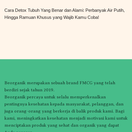
Cara Detox Tubuh Yang Benar dan Alami: Perbanyak Air Putih,
Hingga Ramuan Khusus yang Wajib Kamu Coba!
Beorganik merupakan sebuah brand FMCG yang telah
berdiri sejak tahun 2019.
Beorganik percaya untuk selalu memperkenalkan
pentingnya kesehatan kepada masyarakat, pelanggan, dan
juga orang-orang yang berkerja di balik produk kami. Bagi
kami, meningkatkan kesehatan menjadi motivasi kami untuk
menciptakan produk yang sehat dan organik yang dapat