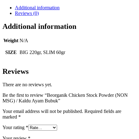
be
chosen
Additional information
on
Reviews (0)
the
product
Additional information
page
Weight
N/A
SIZE
BIG 220gr, SLIM 60gr
Reviews
There are no reviews yet.
Be the first to review “Beorganik Chicken Stock Powder (NON
MSG) / Kaldu Ayam Bubuk”
Your email address will not be published.
Required fields are
marked
*
Your rating
*
Your review
*