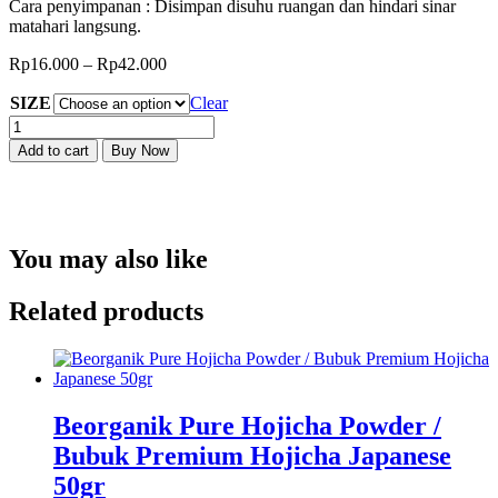
Cara penyimpanan : Disimpan disuhu ruangan dan hindari sinar
matahari langsung.
Rp
16.000
–
Rp
42.000
SIZE
Clear
Beorganik
Chicken
Add to cart
Buy Now
Stock
Powder
(NON
MSG)
/
You may also like
Kaldu
Ayam
Bubuk
Related products
quantity
Beorganik Pure Hojicha Powder /
Bubuk Premium Hojicha Japanese
50gr