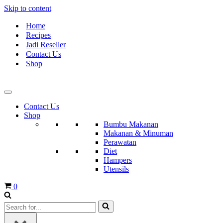
Skip to content
Home
Recipes
Jadi Reseller
Contact Us
Shop
Contact Us
Shop
Bumbu Makanan
Makanan & Minuman
Perawatan
Diet
Hampers
Utensils
Cart
0
Search
for...