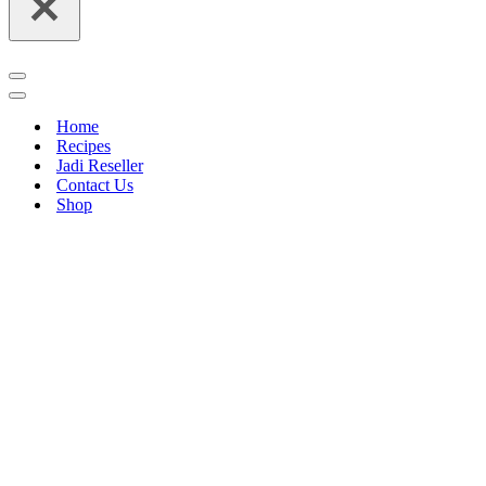
Navigation
Menu
Navigation
Menu
Home
Recipes
Jadi Reseller
Contact Us
Shop