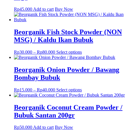
Rp
45.000
Add to cart
Buy Now
Beorganik Fish Stock Powder (NON
MSG) / Kaldu Ikan Bubuk
This
Rp
30.000
–
Rp
80.000
Select options
product
has
multiple
Beorganik Onion Powder / Bawang
variants.
Bombay Bubuk
The
options
may
This
Rp
15.000
–
Rp
40.000
Select options
be
product
chosen
has
on
multiple
Beorganik Coconut Cream Powder /
the
variants.
Bubuk Santan 200gr
product
The
page
options
may
Rp
50.000
Add to cart
Buy Now