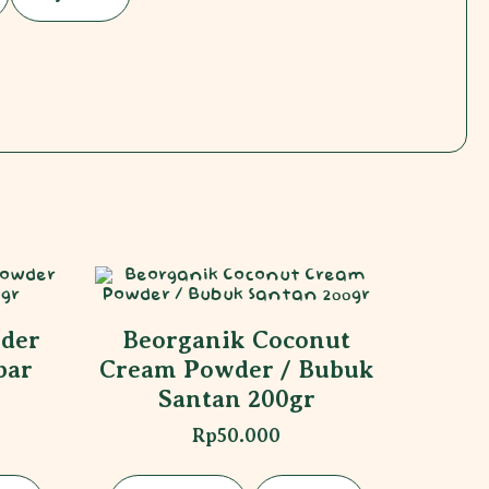
nder
Beorganik Coconut
bar
Cream Powder / Bubuk
Santan 200gr
Rp
50.000