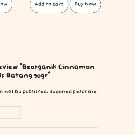
Now
Add to cart
Buy Now
 review “Beorganik Cinnamon
is Batang 50gr”
ll not be published.
Required fields are