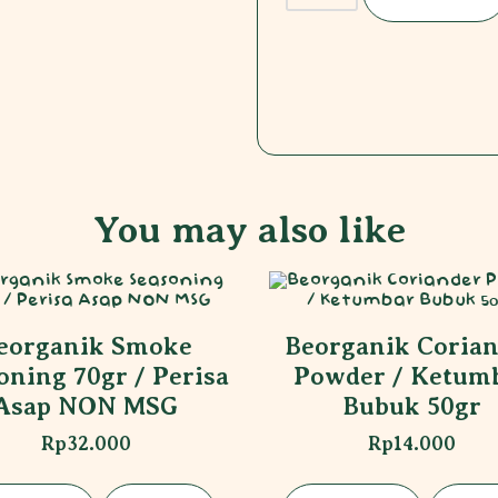
You may also like
eorganik Smoke
Beorganik Coria
oning 70gr / Perisa
Powder / Ketum
Asap NON MSG
Bubuk 50gr
Rp
32.000
Rp
14.000