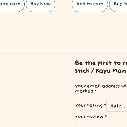
d to cart
Buy Now
Add to cart
Buy 
Be the first to
Stick / Kayu Man
Your email address wi
marked
*
Your rating
*
Your review
*