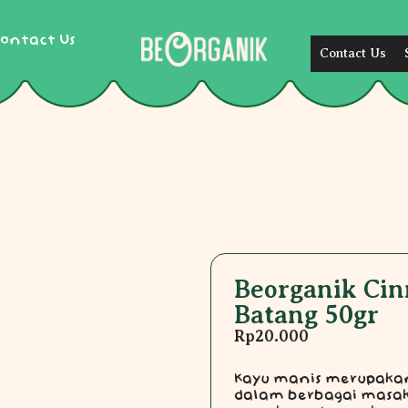
ontact Us
Contact Us
Beorganik Cin
Batang 50gr
Rp
20.000
Kayu manis merupakan
dalam berbagai masak