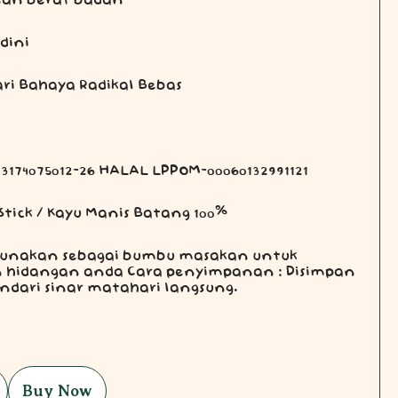
nan berat badan
dini
ari Bahaya Radikal Bebas
123174075012-26 HALAL LPPOM-00060132991121
Stick / Kayu Manis Batang 100%
gunakan sebagai bumbu masakan untuk
hidangan anda Cara penyimpanan : Disimpan
ndari sinar matahari langsung.
Buy Now