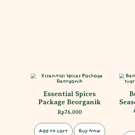
Essential Spices
B
Package Beorganik
Seas
Rp
76.000
Add to cart
Buy Now