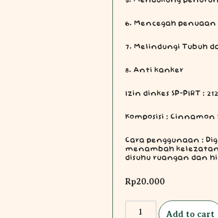
5. Mendukung penuru
6. Mencegah penuaan 
7. Melindungi Tubuh d
8. Anti kanker
Izin dinkes SP-PIRT : 2
Komposisi : Cinnamon 
Cara penggunaan : Di
menambah kelezatan 
disuhu ruangan dan hi
Rp
20.000
Add to cart