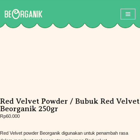
Skip
to
content
Red Velvet Powder / Bubuk Red Velvet
Beorganik 250gr
Rp
60.000
Red Velvet powder Beorganik digunakan untuk penambah rasa