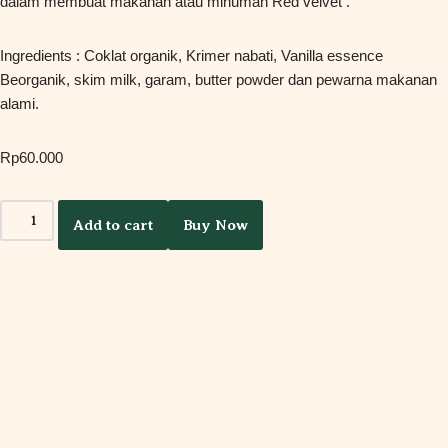
dalam membuat makanan atau minuman Red velvet .
Ingredients : Coklat organik, Krimer nabati, Vanilla essence
Beorganik, skim milk, garam, butter powder dan pewarna makanan
alami.
Rp
60.000
Add to cart
Buy Now