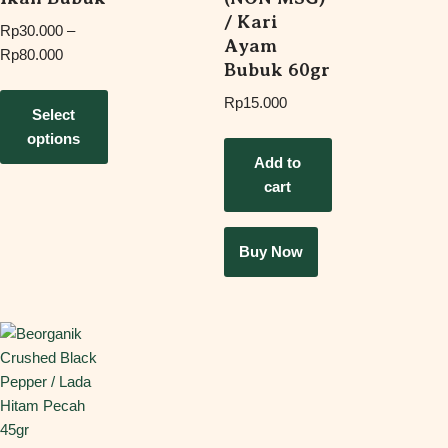
/ Kari
Rp
30.000
–
Ayam
Rp
80.000
Bubuk 60gr
Rp
15.000
Select
options
Add to
cart
Buy Now