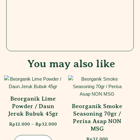
You may also like
Beorganik Lime
Powder / Daun
Beorganik Smoke
Jeruk Bubuk 45gr
Seasoning 70gr /
Perisa Asap NON
Rp
12.000
–
Rp
32.000
MSG
Rp
32.000