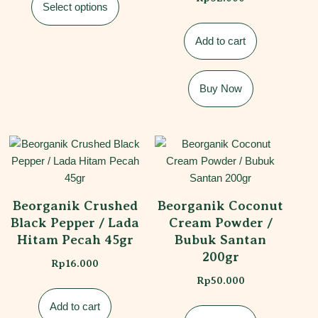
Select options
Add to cart
Buy Now
Beorganik Crushed
Beorganik Coconut
Black Pepper / Lada
Cream Powder /
Hitam Pecah 45gr
Bubuk Santan
200gr
Rp
16.000
Rp
50.000
Add to cart