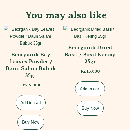
You may also like
Beorganik Dried
Beorganik Bay
Basil / Basil Kering
Leaves Powder /
25gr
Daun Salam Bubuk
Rp
15.000
35gr
Rp
15.000
Add to cart
Add to cart
Buy Now
Buy Now