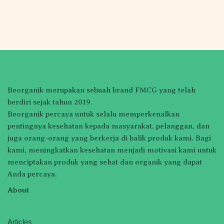
Beorganik merupakan sebuah brand FMCG yang telah
berdiri sejak tahun 2019.
Beorganik percaya untuk selalu memperkenalkan
pentingnya kesehatan kepada masyarakat, pelanggan, dan
juga orang-orang yang berkerja di balik produk kami. Bagi
kami, meningkatkan kesehatan menjadi motivasi kami untuk
menciptakan produk yang sehat dan organik yang dapat
Anda percaya.
About
Articles