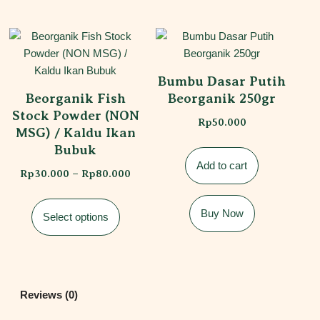
Bumbu Dasar Putih
Beorganik Fish
Beorganik 250gr
Stock Powder (NON
Rp
50.000
MSG) / Kaldu Ikan
Bubuk
Add to cart
Rp
30.000
–
Rp
80.000
Buy Now
Select options
Reviews (0)