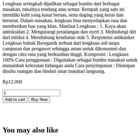
Lengkuas seringkali dijadikan sebagai bumbu dari berbagai
masakan, misalnya rendang atau semur. Rempah yang satu ini
memiliki kulit yang kasar beruas, serta daging yang keras dan
berserat. Dalam masakan, lengkuas bisa menyedapkan rasa dan
memberikan bau yang khas. Manfaat Lengkuas : 1. Kaya akan
antioksidan 2. Mengurangi peradangan dan nyeri 3. Melindungi diri
dari infeksi 4. Mendukung kesehatan otak 5. Berpotensi antikanker
Lengkuas bubuk Beorganik terbuat dari lengkuas asli tanpa
campuran dan pengawet sehingga aman untuk dikonsumsi dan
dengan citra rasa yang berkualitas tinggi. Komposisi : Lengkuas
100% Cara penggunaan : Digunakan sebagai bumbu masakan untuk
menambah kelezatan hidangan anda Cara penyimpanan : Disimpan
disuhu ruangan dan hindari sinar matahari langsung.
Rp
12.000
Beorganik
Lengkuas
Add to cart
Buy Now
Bubuk
40gr
quantity
You may also like