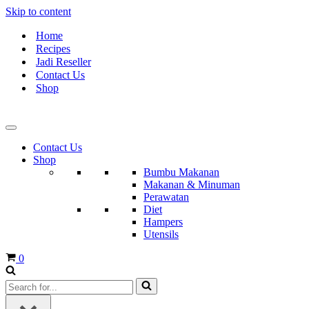
Skip to content
Home
Recipes
Jadi Reseller
Contact Us
Shop
Contact Us
Shop
Bumbu Makanan
Makanan & Minuman
Perawatan
Diet
Hampers
Utensils
Cart
0
Search
for...