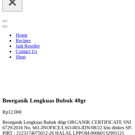
Navigation
Menu
Navigation
Menu
Home
Recipes
Jadi Reseller
Contact Us
Shop
Beorganik Lengkuas Bubuk 40gr
Rp
12.000
Beorganik Lengkuas Bubuk 40gr ORGANIK CERTIFICATE SNI
6729:2016 No. 661-INOFICE/LSO-003-IDN/08/22 Izin dinkes SP-
PIRT : 2123174075012-26 HALAL LPPOM-00060132991121