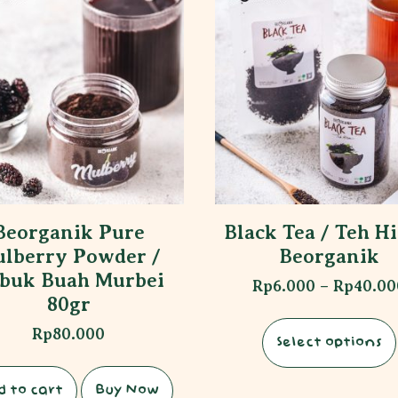
Beorganik Pure
Black Tea / Teh H
lberry Powder /
Beorganik
buk Buah Murbei
Rp
6.000
–
Rp
40.00
80gr
Rp
80.000
Select options
d to cart
Buy Now