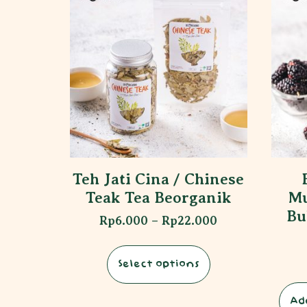
Teh Jati Cina / Chinese
Teak Tea Beorganik
Mu
Bu
Rp
6.000
–
Rp
22.000
Select options
Ad