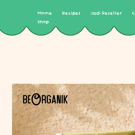
Home
Recipes
Jadi Reseller
C
Skip
to
Shop
content