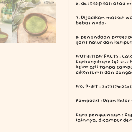
6. detoksifikasi atau
7. Dijadikan masker w
bebas noda.
8. penundaan proses
garis halus dan keriput
NUTRITION FACTS : Calori
Carbohydrate (g) 38.2
kelor asli tanpa cam
dikonsumsi dan dengan 
No. P-IRT : 207317402501
Komposisi : Daun Kelor
Cara penggunaan : D
lainnya, dicampur den