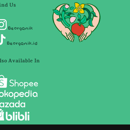
ind Us
Beorganik
Beorganik.id
lso Available In