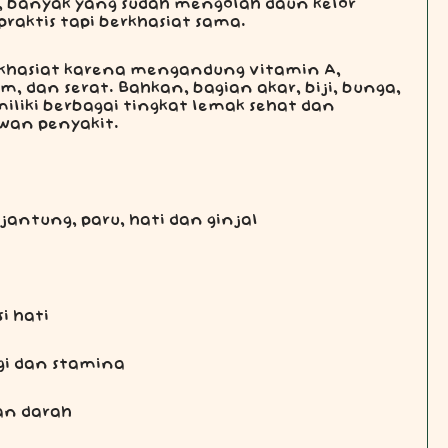
r, banyak yang sudah mengolah daun kelor
praktis tapi berkhasiat sama.
rkhasiat karena mengandung vitamin A,
ium, dan serat. Bahkan, bagian akar, biji, bunga,
liki berbagai tingkat lemak sehat dan
wan penyakit.
jantung, paru, hati dan ginjal
i hati
gi dan stamina
an darah