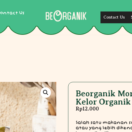
ontact Us
Contact Us
Beorganik Mo
Kelor Organik
Rp
12.000
Salah satu makanan s
atau yang lebih diken