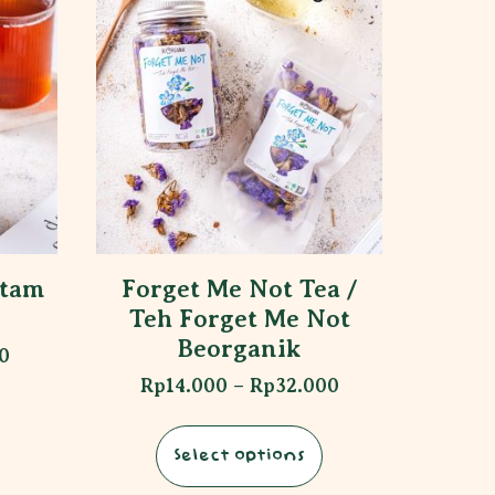
itam
Forget Me Not Tea /
Teh Forget Me Not
Beorganik
0
Rp
14.000
–
Rp
32.000
Select options