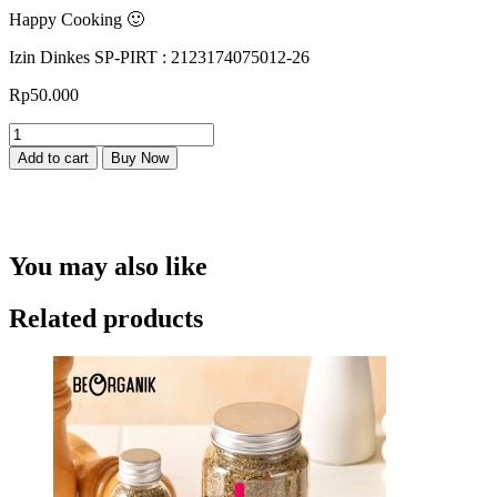
Happy Cooking 🙂
Izin Dinkes SP-PIRT : 2123174075012-26
Rp
50.000
Bumbu
Dasar
Add to cart
Buy Now
Putih
Beorganik
250gr
quantity
You may also like
Related products