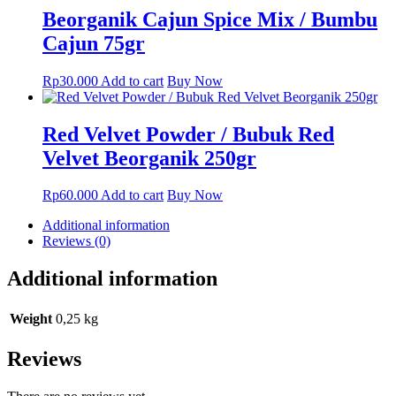
on
multiple
Beorganik Cajun Spice Mix / Bumbu
the
variants.
Cajun 75gr
product
The
page
options
may
Rp
30.000
Add to cart
Buy Now
be
chosen
on
Red Velvet Powder / Bubuk Red
the
Velvet Beorganik 250gr
product
page
Rp
60.000
Add to cart
Buy Now
Additional information
Reviews (0)
Additional information
Weight
0,25 kg
Reviews