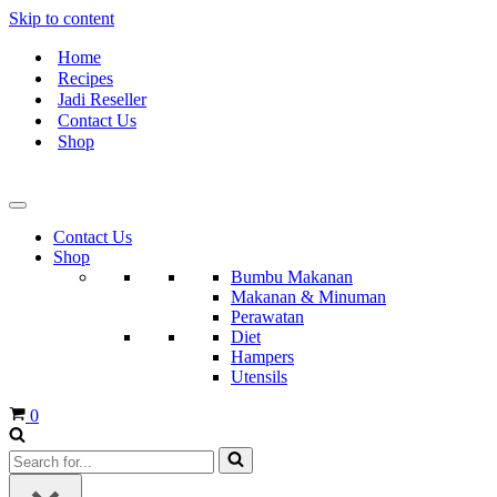
Skip to content
Home
Recipes
Jadi Reseller
Contact Us
Shop
Contact Us
Shop
Bumbu Makanan
Makanan & Minuman
Perawatan
Diet
Hampers
Utensils
Cart
0
Search
for...