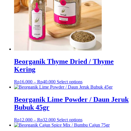
Beorganik Thyme Dried / Thyme
Kering
This
Rp
16.000
–
Rp
40.000
Select options
product
has
multiple
Beorganik Lime Powder / Daun Jeruk
variants.
Bubuk 45gr
The
options
may
This
Rp
12.000
–
Rp
32.000
Select options
be
product
chosen
has