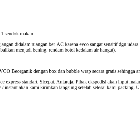
x 1 sendok makan
 (jangan didalam ruangan ber-AC karena evco sangat sensitif dgn udar
balikan menjadi bening, rendam botol kedalam air hangat).
rganik dengan box dan bubble wrap secara gratis sehingga aman 
pee express standart, Sicepat, Antaraja. Pihak ekspedisi akan input mal
 / instant akan kami kirimkan langsung setelah selesai kami packing. 