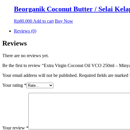
has
multiple
Beorganik Coconut Butter / Selai Kela
variants.
The
Rp
80.000
Add to cart
Buy Now
options
may
Reviews (0)
be
chosen
Reviews
on
the
product
There are no reviews yet.
page
Be the first to review “Extra Virgin Coconut Oil VCO 250ml – Min
Your email address will not be published.
Required fields are marked
Your rating
*
Your review
*