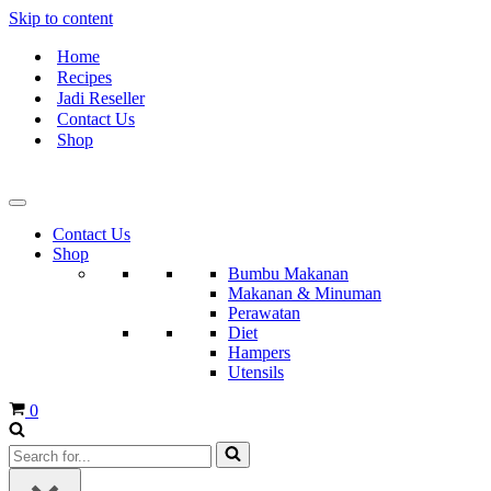
Skip to content
Home
Recipes
Jadi Reseller
Contact Us
Shop
Contact Us
Shop
Bumbu Makanan
Makanan & Minuman
Perawatan
Diet
Hampers
Utensils
Cart
0
Search
for...