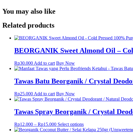
250ml
-
You may also like
Minyak
Kelapa
Murni
Related products
100%
quantity
BEORGANIK Sweet Almond Oil – Cold
Rp
30.000
Add to cart
Buy Now
Tawas Batu Beorganik / Crystal Deodo
Rp
25.000
Add to cart
Buy Now
Tawas Spray Beorganik / Crystal Deod
This
Rp
12.000
–
Rp
15.000
Select options
product