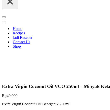
Navigation
Menu
Navigation
Menu
Home
Recipes
Jadi Reseller
Contact Us
Shop
Extra Virgin Coconut Oil VCO 250ml – Minyak Ke
Rp
40.000
Extra Virgin Coconut Oil Beorganik 250ml