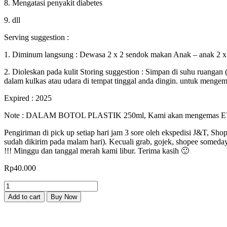
8. Mengatasi penyakit diabetes
9. dll
Serving suggestion :
1. Diminum langsung : Dewasa 2 x 2 sendok makan Anak – anak 2 
2. Dioleskan pada kulit Storing suggestion : Simpan di suhu ruangan
dalam kulkas atau udara di tempat tinggal anda dingin. untuk mengem
Expired : 2025
Note : DALAM BOTOL PLASTIK 250ml, Kami akan mengemas EVCO Beo
Pengiriman di pick up setiap hari jam 3 sore oleh ekspedisi J&T, Sho
sudah dikirim pada malam hari). Kecuali grab, gojek, shopee someday
!!! Minggu dan tanggal merah kami libur. Terima kasih 🙂
Rp
40.000
Extra
Virgin
Add to cart
Buy Now
Coconut
Oil
VCO