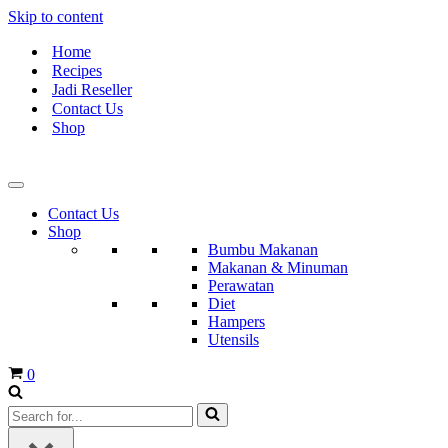
Skip to content
Home
Recipes
Jadi Reseller
Contact Us
Shop
Contact Us
Shop
Bumbu Makanan
Makanan & Minuman
Perawatan
Diet
Hampers
Utensils
Cart
0
Search
for...