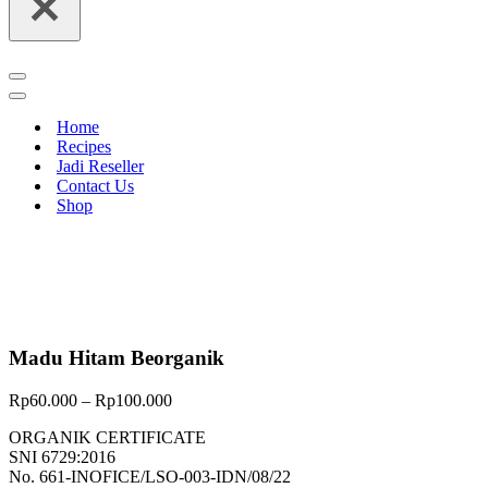
Navigation
Menu
Navigation
Menu
Home
Recipes
Jadi Reseller
Contact Us
Shop
Madu Hitam Beorganik
Rp
60.000
–
Rp
100.000
ORGANIK CERTIFICATE
SNI 6729:2016
No. 661-INOFICE/LSO-003-IDN/08/22