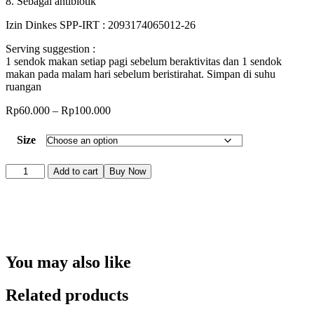
8. Sebagai antibiotik
Izin Dinkes SPP-IRT : 2093174065012-26
Serving suggestion :
1 sendok makan setiap pagi sebelum beraktivitas dan 1 sendok
makan pada malam hari sebelum beristirahat. Simpan di suhu
ruangan
Rp
60.000
–
Rp
100.000
Size
Madu
Add to cart
Buy Now
Hitam
Beorganik
quantity
You may also like
Related products