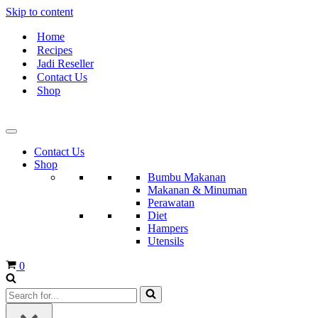
Skip to content
Home
Recipes
Jadi Reseller
Contact Us
Shop
Contact Us
Shop
Bumbu Makanan
Makanan & Minuman
Perawatan
Diet
Hampers
Utensils
Cart
0
Search
for...