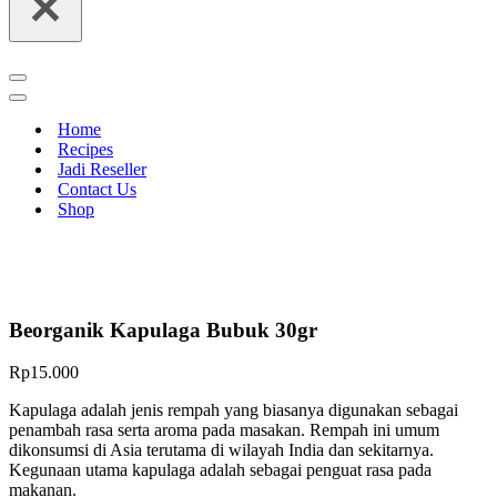
Navigation
Menu
Navigation
Menu
Home
Recipes
Jadi Reseller
Contact Us
Shop
Beorganik Kapulaga Bubuk 30gr
Rp
15.000
Kapulaga adalah jenis rempah yang biasanya digunakan sebagai
penambah rasa serta aroma pada masakan. Rempah ini umum
dikonsumsi di Asia terutama di wilayah India dan sekitarnya.
Kegunaan utama kapulaga adalah sebagai penguat rasa pada
makanan.