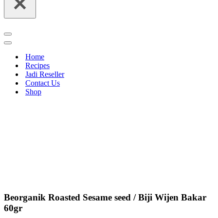
Navigation
Menu
Navigation
Menu
Home
Recipes
Jadi Reseller
Contact Us
Shop
Beorganik Roasted Sesame seed / Biji Wijen Bakar
60gr