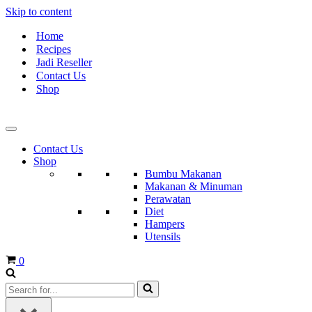
Skip to content
Home
Recipes
Jadi Reseller
Contact Us
Shop
Contact Us
Shop
Bumbu Makanan
Makanan & Minuman
Perawatan
Diet
Hampers
Utensils
Cart
0
Search
for...