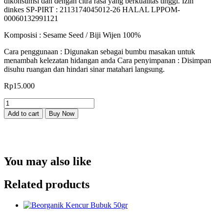
dikonsumsi dan dengan citra rasa yang berkualitas tinggi. Izin
dinkes SP-PIRT : 2113174045012-26 HALAL LPPOM-
00060132991121
Komposisi : Sesame Seed / Biji Wijen 100%
Cara penggunaan : Digunakan sebagai bumbu masakan untuk
menambah kelezatan hidangan anda Cara penyimpanan : Disimpan
disuhu ruangan dan hindari sinar matahari langsung.
Rp
15.000
Beorganik
Roasted
Add to cart
Buy Now
Sesame
seed
/
Biji
Wijen
You may also like
Bakar
60gr
quantity
Related products