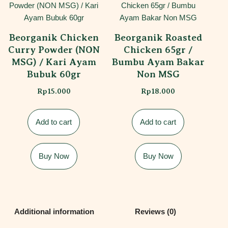
Beorganik Chicken
Beorganik Roasted
Curry Powder (NON
Chicken 65gr /
MSG) / Kari Ayam
Bumbu Ayam Bakar
Bubuk 60gr
Non MSG
Rp
15.000
Rp
18.000
Add to cart
Add to cart
Buy Now
Buy Now
Additional information
Reviews (0)