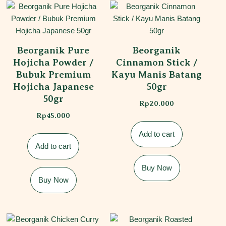
Beorganik Pure
Beorganik
Hojicha Powder /
Cinnamon Stick /
Bubuk Premium
Kayu Manis Batang
Hojicha Japanese
50gr
50gr
Rp
20.000
Rp
45.000
Add to cart
Add to cart
Buy Now
Buy Now